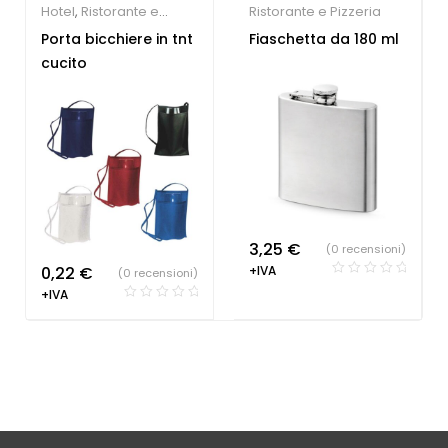
Hotel
,
Ristorante e
Ristorante e Pizzeria
Pizzeria
Porta bicchiere in tnt
Fiaschetta da 180 ml
cucito
3,25
€
(0 recensioni)
0,22
€
+IVA
(0 recensioni)
+IVA