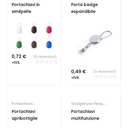
personalizzati
personalizzati
Portachiavi in
Porta badge
similpelle
espandibile
0,72
€
(0 recensioni)
+IVA
0,49
€
(0 recensioni)
+IVA
Portachiavi
Gadget per fiere
,
personalizzati
Portachiavi
Portachiavi
Portachiavi
personalizzati
apribottiglie
multifunzione