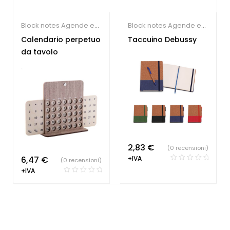
Block notes Agende e
Block notes Agende e
Calendari ecologici
,
Calendari ecologici
Calendario perpetuo
Taccuino Debussy
Calendari
da tavolo
Personalizzati
2,83
€
(0 recensioni)
6,47
€
+IVA
(0 recensioni)
+IVA