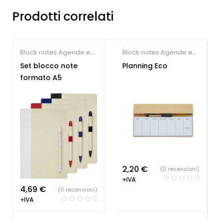
Prodotti correlati
Block notes Agende e
Block notes Agende e
Calendari ecologici
Calendari ecologici
Set blocco note
Planning Eco
formato A5
2,20
€
(0 recensioni)
+IVA
4,69
€
(0 recensioni)
+IVA