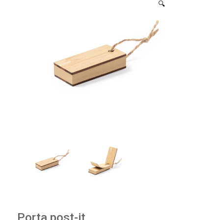
🔍
Porta post-it