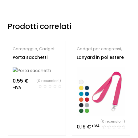
Prodotti correlati
Campeggio
,
Gadget
Gadget per congressi
,
per animali
Gadget per fiere
,
Porta sacchetti
Lanyard in poliestere
Lanyard
personalizzabili
0,55
€
(0 recensioni)
+IVA
(0 recensioni)
0,19
€
+IVA