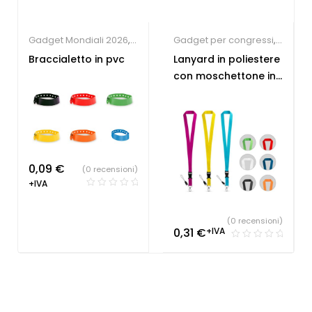
Gadget Mondiali 2026
,
Gadget per congressi
,
Gadget per eventi
,
Gadget per fiere
,
Braccialetto in pvc
Lanyard in poliestere
Gadget per fiere
,
Lanyard
con moschettone in
Braccialetti
personalizzabili
metallo
personalizzati
0,09
€
(0 recensioni)
+IVA
(0 recensioni)
0,31
€
+IVA