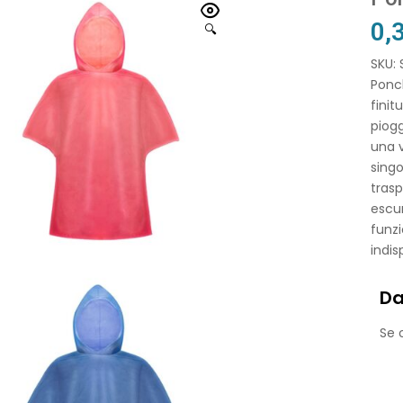
0,
🔍
SKU:
Ponch
finit
piogg
una 
singo
trasp
escur
funzi
indis
Da
Se o