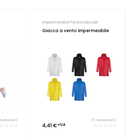
Impermeabili Personalizzati
Giacca a vento impermeabile
ecensioni)
(0 recensioni)
4,41
€
+IVA