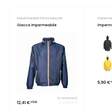
Impermeabili Personalizzati
Impermea
Giacca impermeabile
Imperm
5,90
€
(0 recensioni)
12,41
€
+IVA