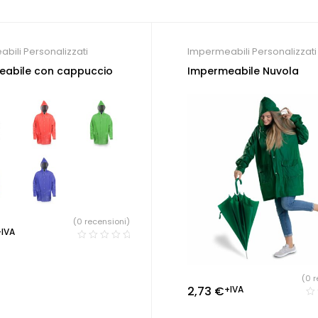
bili Personalizzati
Impermeabili Personalizzati
eabile con cappuccio
Impermeabile Nuvola
(0 recensioni)
+IVA
(0 r
2,73
€
+IVA