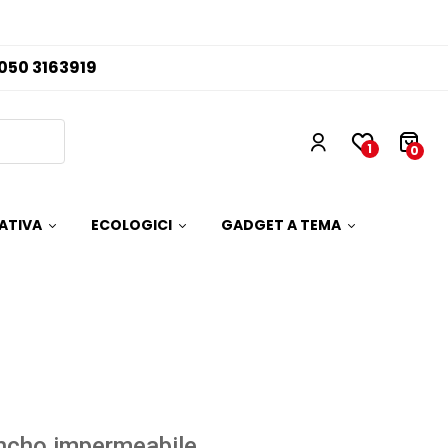
050 3163919
1
0
ATIVA
ECOLOGICI
GADGET A TEMA
ncho impermeabile