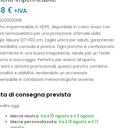
38
€
+IVA
 SD0002068
o impermeabile in HDPE, disponibile in colori vivaci con
ura termosaldata per una protezione ottimale dalla
ia. Misura 127×102 cm, taglia unica per adulti, garantendo
vestibilità comoda e pratica. Ogni poncho è confezionato
larmente in una busta trasparente, ideale per un facile
orto e stoccaggio. Perfetto per eventi all’aperto,
sioni o attività promozionali, questo poncho combina
onalità e visibilità, rendendolo un accessorio
pensabile in condizioni meteorologiche avverse.
ta di consegna prevista
rdini oggi:
Merce neutra
:
tra il 10 agosto e il 11 agosto
Merce personalizzata
:
tra il 13 agosto e il 17
agosto