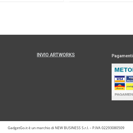
INVIO ARTWORKS
Pagamenti s
GadgetGo.it è un marchio di NEW BUSINESS S.r.l. – P.IVA 02293080509