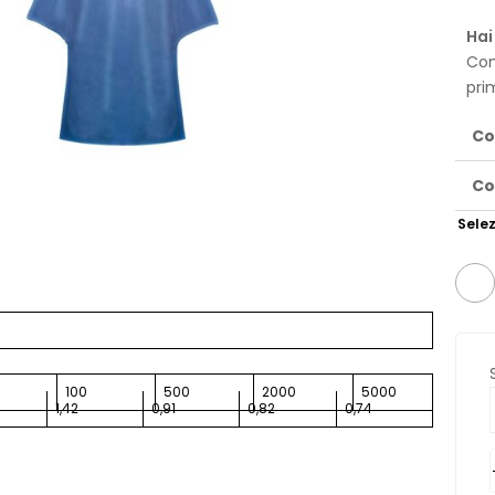
Hai
Con
pri
Co
Co
Selez
100
500
2000
5000
1,42
0,91
0,82
0,74