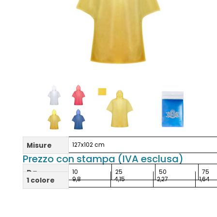
Misure
127x102 cm
Prezzo con stampa (IVA esclusa)
Da
10
25
50
75
9,8
4,15
2,27
1,64
1 colore