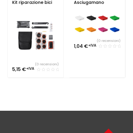
Gadget Sport e Tempo
Libero
,
Hotel
,
Palestre &
Kit riparazione bici
Asciugamano
Libero
Fitness
,
Società Sportive
(0 recensioni)
1,04
€
+IVA
(0 recensioni)
5,15
€
+IVA