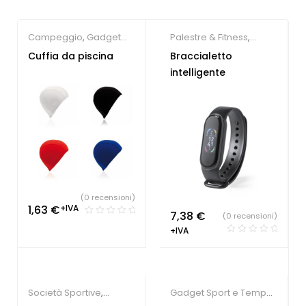
Campeggio
,
Gadget
Palestre & Fitness
,
Sport e Tempo Libero
Smartwatch
,
Gadget
Cuffia da piscina
Braccialetto
Sport e Tempo Libero
intelligente
(0 recensioni)
1,63
€
+IVA
7,38
€
(0 recensioni)
+IVA
Società Sportive
,
Gadget Sport e Tempo