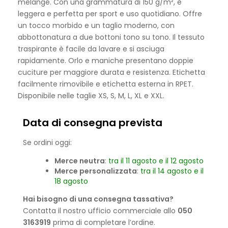
melange. Con una grammatura di 150 g/m², è
leggera e perfetta per sport e uso quotidiano. Offre
un tocco morbido e un taglio moderno, con
abbottonatura a due bottoni tono su tono. Il tessuto
traspirante è facile da lavare e si asciuga
rapidamente. Orlo e maniche presentano doppie
cuciture per maggiore durata e resistenza. Etichetta
facilmente rimovibile e etichetta esterna in RPET.
Disponibile nelle taglie XS, S, M, L, XL e XXL.
Data di consegna prevista
Se ordini oggi:
Merce neutra
:
tra il 11 agosto e il 12 agosto
Merce personalizzata
:
tra il 14 agosto e il
18 agosto
Hai bisogno di una consegna tassativa?
Contatta il nostro ufficio commerciale allo
050
3163919
prima di completare l’ordine.