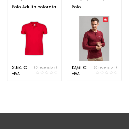
personalizzate
,
Società
Polo Adulto colorata
Polo
Sportive
2,64
€
12,61
€
(0 recensioni)
(0 recensioni)
+IVA
+IVA