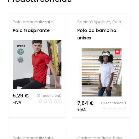
Polo personalizzate
Società Sportive
,
Polo
personalizzate
Polo traspirante
Polo da bambino
unisex
5,29
€
(0 recensioni)
+IVA
7,64
€
(0 recensioni)
+IVA
Polo personalizzate
Gadget per fiere
,
Polo