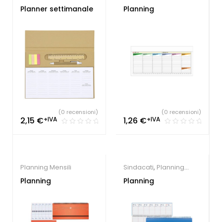
notes Agende e
Planner settimanale
Planning
Calendari ecologici
,
Block notes e Post-it
,
Planning Mensili
(0 recensioni)
(0 recensioni)
2,15
€
+IVA
1,26
€
+IVA
Planning Mensili
Sindacati
,
Planning
Mensili
Planning
Planning