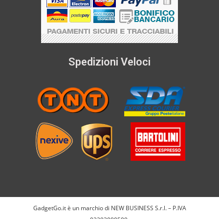
Spedizioni Veloci
GadgetGo.it è un marchio di NEW BUSINESS S.r.l. – P.IVA