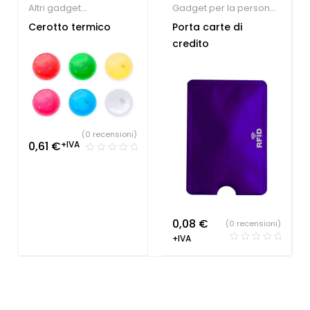
Altri gadget
Gadget per la persona
,
personalizzati
,
Sindacati
Cerotto termico
Porta carte di
Farmacie
,
Gadget
credito
Natale
,
Gadget per la
persona
(0 recensioni)
0,61
€
+IVA
0,08
€
(0 recensioni)
+IVA