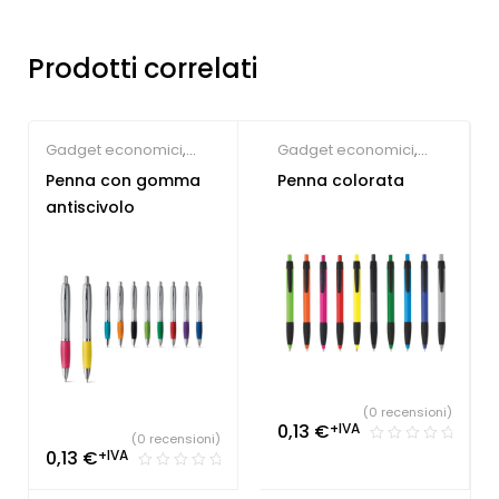
Prodotti correlati
Gadget economici
,
Gadget economici
,
Penne Personalizzate
Penne Personalizzate
Penna con gomma
Penna colorata
antiscivolo
(0 recensioni)
0,13
€
+IVA
(0 recensioni)
0,13
€
+IVA