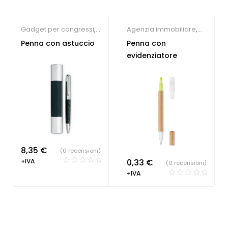
Gadget per congressi
,
Agenzia immobiliare
,
Penne Personalizzate
Concessionari auto e
Penna con astuccio
Penna con
meccanici
,
Farmacie
,
evidenziatore
Hotel
,
Parrucchieri
,
Società Sportive
,
Studio
dentistico
,
Penne
Personalizzate
8,35
€
(0 recensioni)
+IVA
0,33
€
(0 recensioni)
+IVA