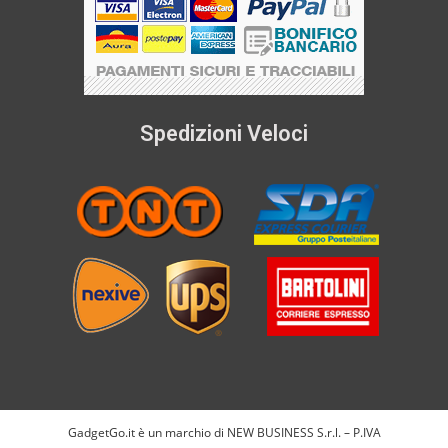
Spedizioni Veloci
GadgetGo.it è un marchio di NEW BUSINESS S.r.l. – P.IVA