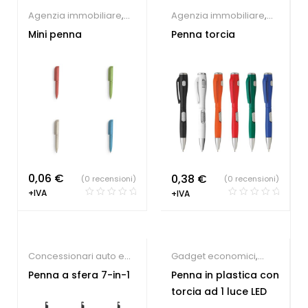
Agenzia immobiliare
,
Agenzia immobiliare
,
Farmacie
,
Hotel
,
Concessionari auto e
Mini penna
Penna torcia
Parrucchieri
,
Studio
meccanici
,
Farmacie
,
dentistico
,
Penne
Hotel
,
Parrucchieri
,
Personalizzate
Società Sportive
,
Studio
dentistico
,
Penne
Personalizzate
0,06
€
0,38
€
(0 recensioni)
(0 recensioni)
+IVA
+IVA
Concessionari auto e
Gadget economici
,
meccanici
,
Penne
Penne Personalizzate
Penna a sfera 7-in-1
Penna in plastica con
Personalizzate
torcia ad 1 luce LED