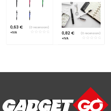
0,63
€
(0 recensioni)
+IVA
0,82
€
(0 recensioni)
+IVA