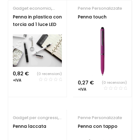
Gadget economici
,
Penne Personalizzate
Penne Personalizzate
Penna in plastica con
Penna touch
torcia ad 1 luce LED
0,82
€
(0 recensioni)
+IVA
0,27
€
(0 recensioni)
+IVA
Gadget per congressi
,
Penne Personalizzate
Penne Personalizzate
Penna laccata
Penna con tappo