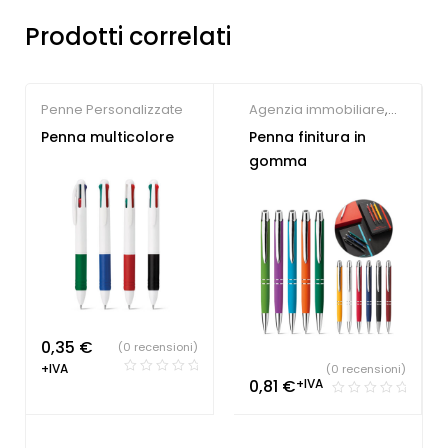
Prodotti correlati
Penne Personalizzate
Agenzia immobiliare
,
Concessionari auto e
Penna multicolore
Penna finitura in
meccanici
,
Farmacie
,
gomma
Hotel
,
Parrucchieri
,
Società Sportive
,
Studio
dentistico
,
Penne
Personalizzate
0,35
€
(0 recensioni)
+IVA
(0 recensioni)
0,81
€
+IVA