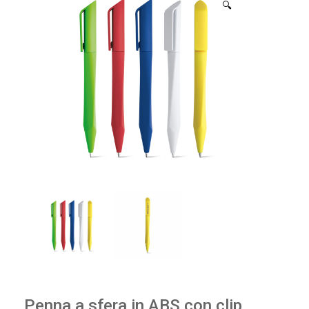
🔍
Penna a sfera in ABS con clip