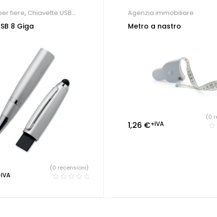
er fiere
,
Chiavette USB
Agenzia immobiliare
iche
SB 8 Giga
Metro a nastro
(0 r
1,26
€
+IVA
(0 recensioni)
+IVA