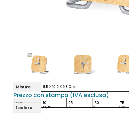
Misure
8.5 X 10.5 X 5.3 Cm
Prezzo con stampa (IVA esclusa)
Da
10
25
50
75
13,89
7,3
5,1
4,36
1 colore