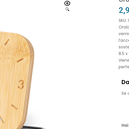
2,
🔍
SKU:
Orolo
verni
l’acc
soste
8.5 x
Viene
perfe
Da
Se o
Hai