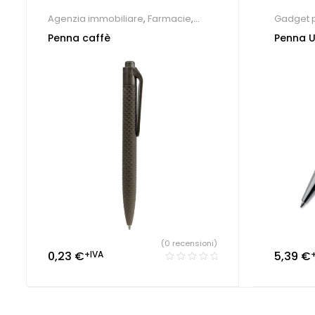
Agenzia immobiliare
,
Farmacie
,
Gadget p
Hotel
,
Parrucchieri
,
Penne e Matite
econom
Penna caffè
Penna U
ecologiche
,
Studio dentistico
(0 recensioni)
0,23
€
+IVA
5,39
€