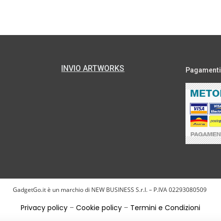
INVIO ARTWORKS
Pagamenti s
GadgetGo.it è un marchio di NEW BUSINESS S.r.l. – P.IVA 02293080509
Privacy policy
–
Cookie policy
–
Termini e Condizioni