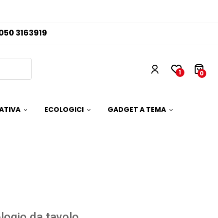
050 3163919
1
0
ATIVA
ECOLOGICI
GADGET A TEMA
logio da tavolo