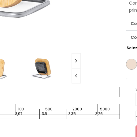
Con
pri
Co
Co
Selez
103
500
2000
5000
3,97
3,5
3,35
3,26