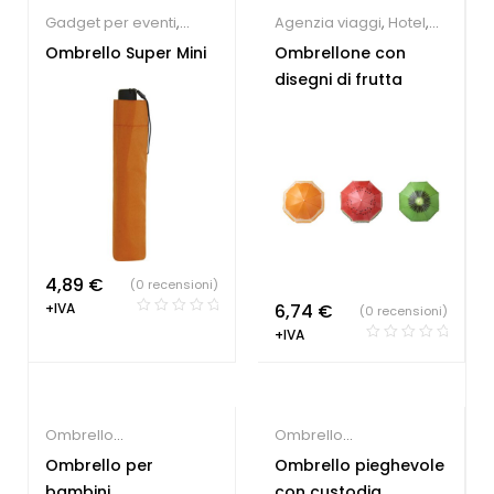
Gadget per eventi
,
Agenzia viaggi
,
Hotel
,
Gadget per fiere
,
Ombrello
Ombrello Super Mini
Ombrellone con
Ombrello
Personalizzato
,
Gadget
disegni di frutta
Personalizzato
Estate
4,89
€
(0 recensioni)
+IVA
6,74
€
(0 recensioni)
+IVA
Ombrello
Ombrello
Personalizzato
Personalizzato
Ombrello per
Ombrello pieghevole
bambini
con custodia