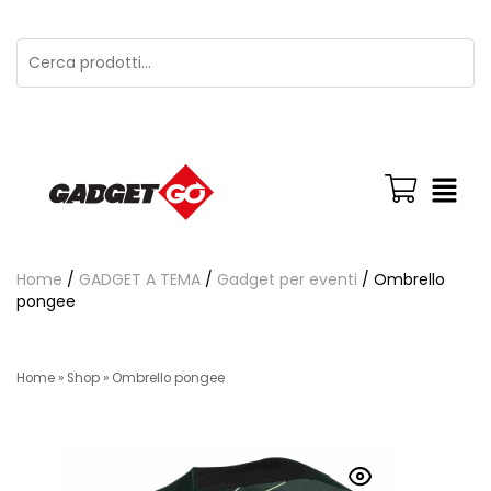
Home
/
GADGET A TEMA
/
Gadget per eventi
/ Ombrello
pongee
Home
»
Shop
»
Ombrello pongee