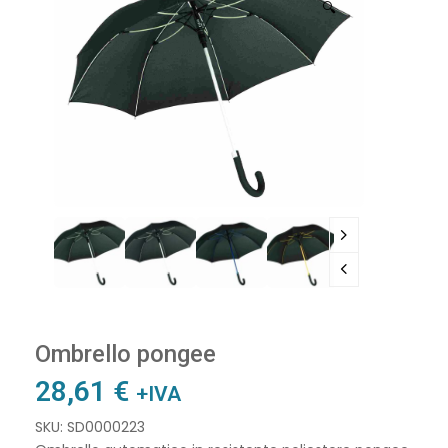
🔍
Ombrello pongee
28,61
€
+IVA
SKU: SD0000223