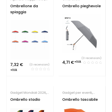
Ombrello
Personalizzato
Ombrellone da
Ombrello pieghevole
Personalizzato
,
Gadget
spiaggia
Estate
(0 recensioni)
4,71
€
+IVA
7,32
€
(0 recensioni)
+IVA
Gadget Mondiali 2026
,
Gadget per eventi
,
Gadget per eventi
,
Gadget per fiere
,
Ombrello stadio
Ombrello tascabile
Ombrello
Ombrello
Personalizzato
Personalizzato