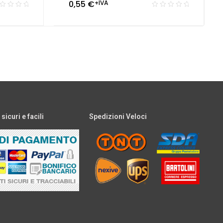
0,55
€
+IVA
icuri e facili
Spedizioni Veloci