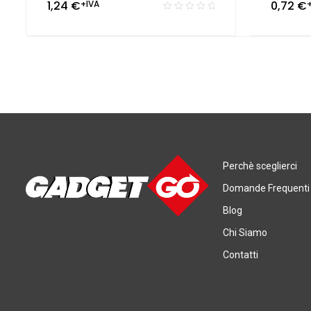
1,24
€
+IVA
0,72
€
Perchè sceglierci
Domande Frequenti
Blog
Chi Siamo
Contatti