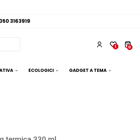
050 3163919
1
0
ATIVA
ECOLOGICI
GADGET A TEMA
 termica 330 ml