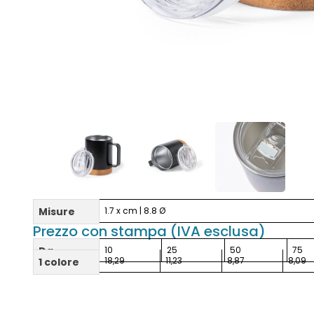
Misure
1.7 x cm | 8.8 Ø
Prezzo con stampa (IVA esclusa)
Da
10
25
50
75
18,29
11,23
8,87
8,09
1 colore