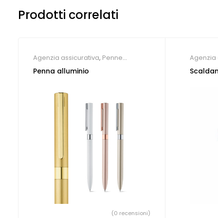
Prodotti correlati
Agenzia assicurativa
,
Penne
Agenzia 
Personalizzate
viaggi
,
G
Penna alluminio
Scalda
(0 recensioni)