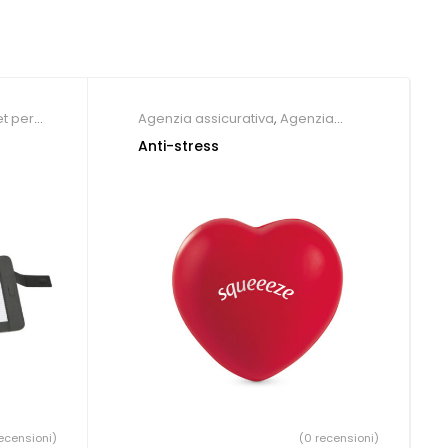
t per
Agenzia assicurativa
,
Agenzia
i
,
immobiliare
Anti-stress
ecensioni)
(0 recensioni)