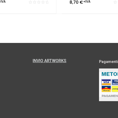
+IVA
8,70
€
+IVA
INVIO ARTWORKS
Pagamenti s