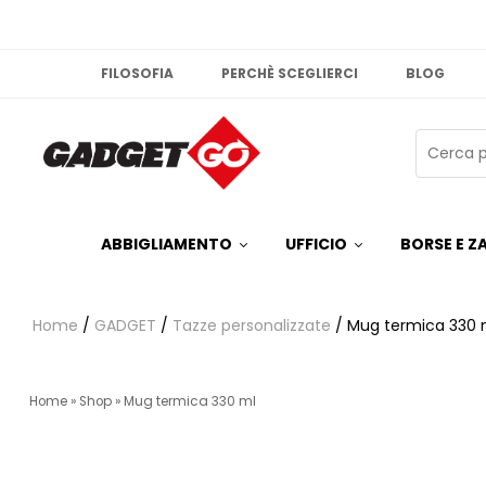
FILOSOFIA
PERCHÈ SCEGLIERCI
BLOG
ABBIGLIAMENTO
UFFICIO
BORSE E ZA
Home
/
GADGET
/
Tazze personalizzate
/ Mug termica 330 
Home
»
Shop
»
Mug termica 330 ml