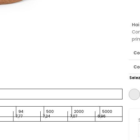
Hai
Con
pri
Co
Co
Selez
94
500
2000
5000
7,77
7,24
7,07
6,96