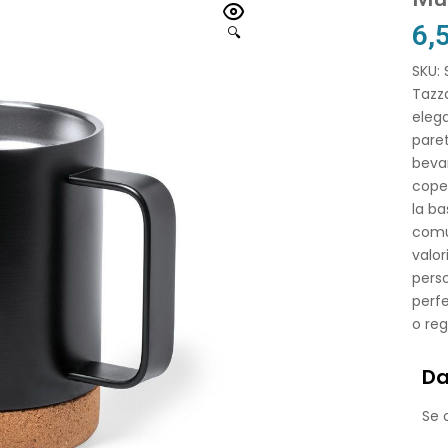
6,
🔍
SKU:
Tazza
elega
pare
bevan
coper
la ba
comu
valor
perso
perfe
o reg
Da
Se o