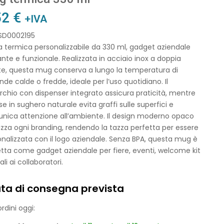
52
€
+IVA
 SD0002195
 termica personalizzabile da 330 ml, gadget aziendale
nte e funzionale. Realizzata in acciaio inox a doppia
te, questa mug conserva a lungo la temperatura di
de calde o fredde, ideale per l’uso quotidiano. Il
chio con dispenser integrato assicura praticità, mentre
se in sughero naturale evita graffi sulle superfici e
nica attenzione all’ambiente. Il design moderno opaco
izza ogni branding, rendendo la tazza perfetta per essere
nalizzata con il logo aziendale. Senza BPA, questa mug è
tta come gadget aziendale per fiere, eventi, welcome kit
ali ai collaboratori.
ta di consegna prevista
rdini oggi: