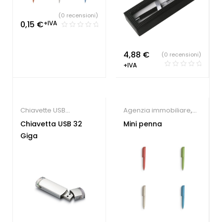
(0 recensioni)
0,15
€
+IVA
4,88
€
(0 recensioni)
+IVA
Chiavette USB
Agenzia immobiliare
,
economiche
Farmacie
,
Hotel
,
Chiavetta USB 32
Mini penna
Parrucchieri
,
Penne
Giga
Personalizzate
,
Studio
dentistico