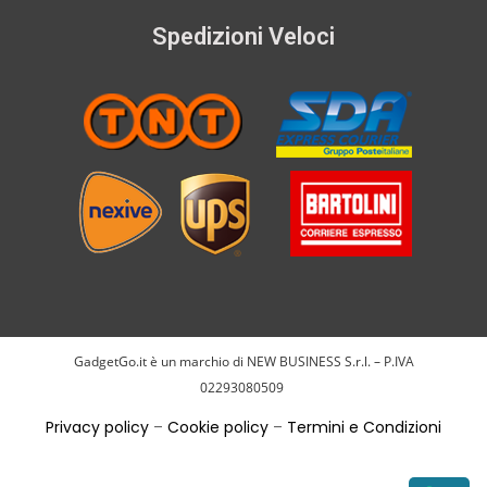
Spedizioni Veloci
GadgetGo.it è un marchio di NEW BUSINESS S.r.l. – P.IVA
02293080509
Privacy policy
–
Cookie policy
–
Termini e Condizioni