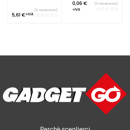
0,06
€
(0 recensioni)
+IVA
(0 recensioni)
5,61
€
+IVA
Perchè sceglierci