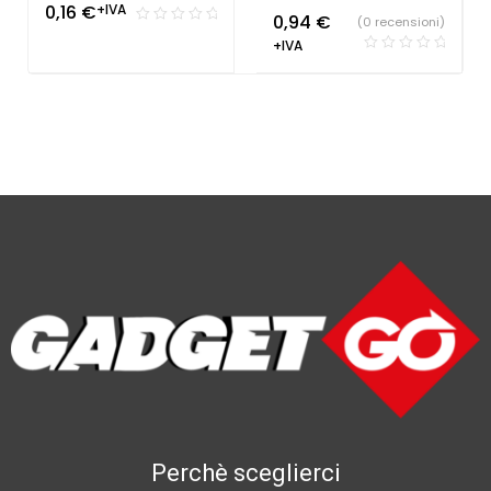
0,16
€
+IVA
0,94
€
(0 recensioni)
+IVA
Perchè sceglierci