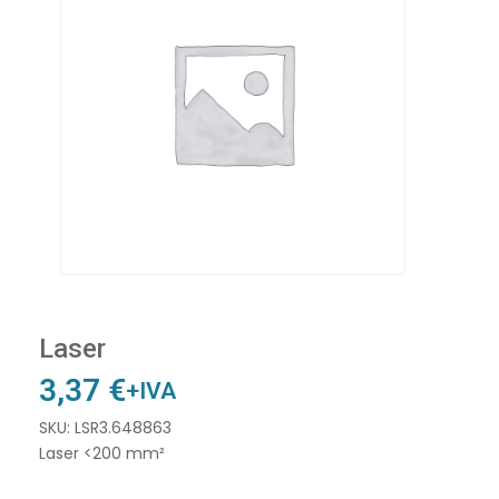
Laser
3,37
€
+IVA
SKU: LSR3.648863
Laser <200 mm²