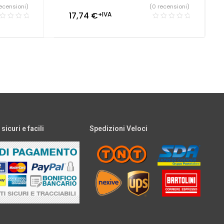
ecensioni)
(0 recensioni)
17,74
€
+IVA
icuri e facili
Spedizioni Veloci