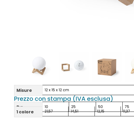
Misure
12 x 15 x 12 cm
Prezzo con stampa (IVA esclusa)
Da
10
25
50
75
21,57
14,51
12,15
11,37
1 colore