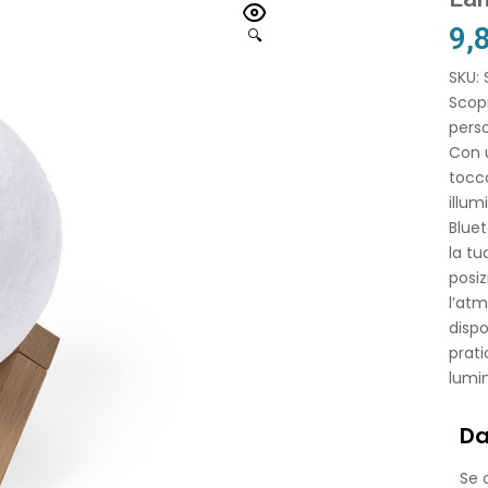
9,
🔍
SKU:
Scopr
perso
Con u
tocco
illum
Bluet
la tu
posiz
l’at
dispo
prati
lumin
Da
Se o