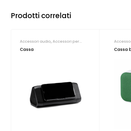
Prodotti correlati
Accessori audio
,
Accessori per
Accessor
Smartphone
Cassa
Cassa b