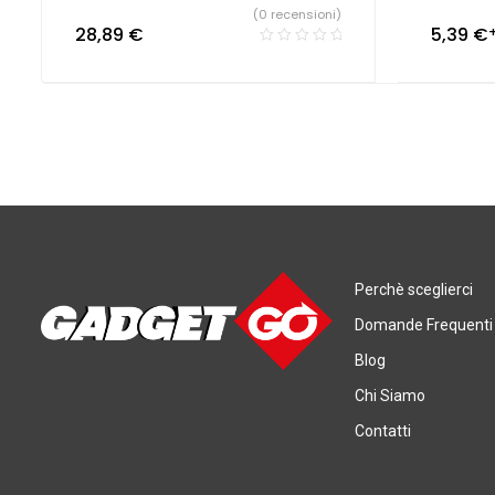
(0 recensioni)
28,89
€
5,39
€
Perchè sceglierci
Domande Frequenti
Blog
Chi Siamo
Contatti