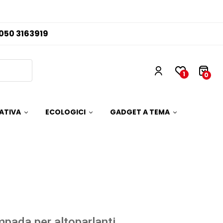
050 3163919
1
0
ATIVA
ECOLOGICI
GADGET A TEMA
pada per altoparlanti