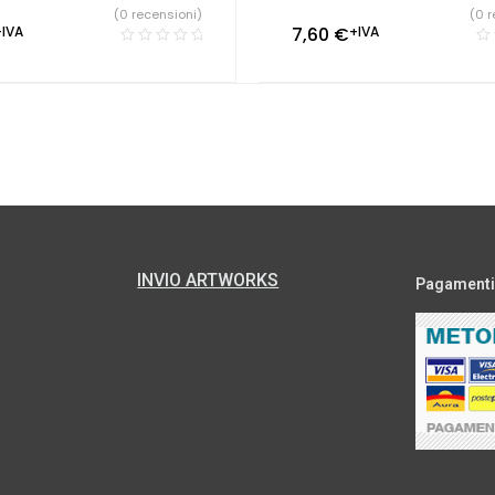
(0 recensioni)
(0 r
+IVA
7,60
€
+IVA
INVIO ARTWORKS
Pagamenti s