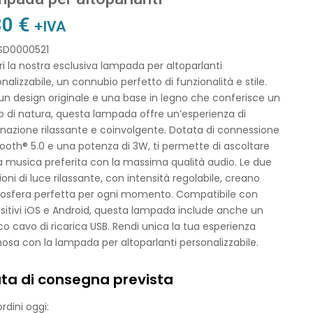
80
€
+IVA
 SD0000521
i la nostra esclusiva lampada per altoparlanti
nalizzabile, un connubio perfetto di funzionalità e stile.
n design originale e una base in legno che conferisce un
 di natura, questa lampada offre un’esperienza di
inazione rilassante e coinvolgente. Dotata di connessione
ooth® 5.0 e una potenza di 3W, ti permette di ascoltare
a musica preferita con la massima qualità audio. Le due
ioni di luce rilassante, con intensità regolabile, creano
mosfera perfetta per ogni momento. Compatibile con
sitivi iOS e Android, questa lampada include anche un
co cavo di ricarica USB. Rendi unica la tua esperienza
osa con la lampada per altoparlanti personalizzabile.
ta di consegna prevista
rdini oggi: