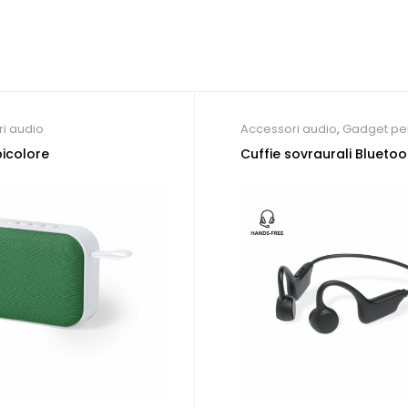
i audio
Accessori audio
,
Gadget pe
congressi
icolore
Cuffie sovraurali Bluetoo