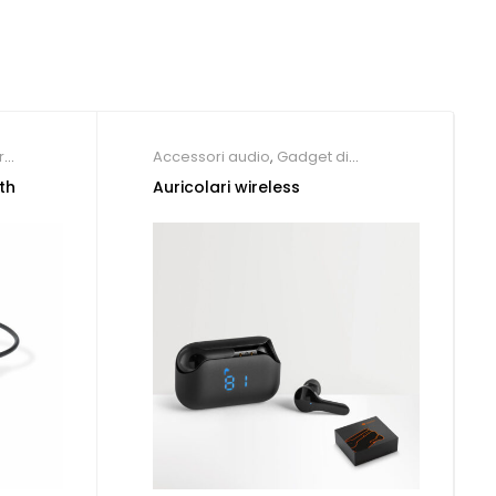
r
Accessori audio
,
Gadget di
Tendenza
th
Auricolari wireless