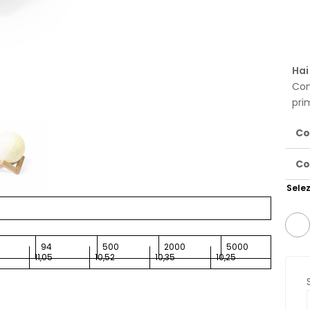
Hai
Con
pri
Co
Co
Selez
94
500
2000
5000
11,05
10,52
10,35
10,25