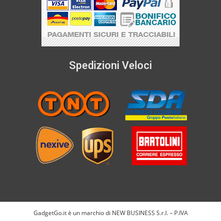
Spedizioni Veloci
GadgetGo.it è un marchio di NEW BUSINESS S.r.l. – P.IVA