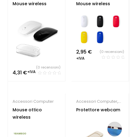
Mouse wireless
Mouse wireless
2,95
€
(0 recensioni)
+IVA
(0 recensioni)
4,31
€
+IVA
Accessori Computer
Accessori Computer
,
Gadget economici
Mouse ottico
Protettore webcam
wireless