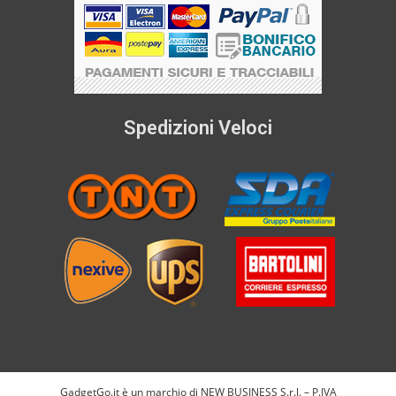
Spedizioni Veloci
GadgetGo.it è un marchio di NEW BUSINESS S.r.l. – P.IVA