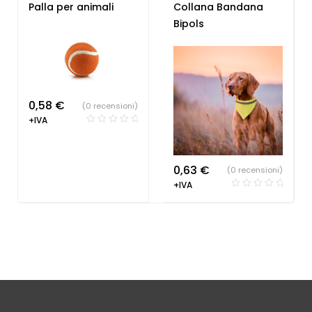
Giochi e giocattoli
Palla per animali
Collana Bandana
Bipols
0,58
€
(0 recensioni)
+IVA
0,63
€
(0 recensioni)
+IVA