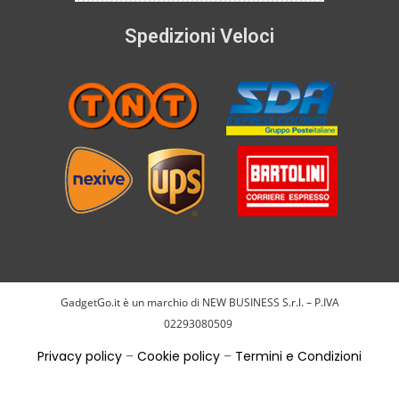
Spedizioni Veloci
GadgetGo.it è un marchio di NEW BUSINESS S.r.l. – P.IVA
02293080509
Privacy policy
–
Cookie policy
–
Termini e Condizioni