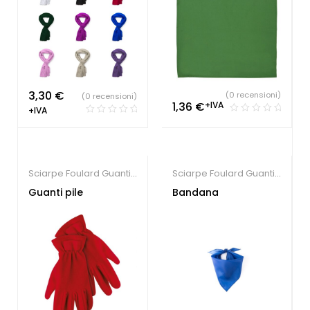
3,30
€
(0 recensioni)
(0 recensioni)
1,36
€
+IVA
+IVA
Sciarpe Foulard Guanti
Sciarpe Foulard Guanti
e Bandane
e Bandane
Guanti pile
Bandana