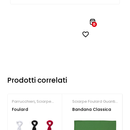
0
Prodotti correlati
Parrucchieri
,
Sciarpe
Sciarpe Foulard Guanti
Foulard Guanti e
e Bandane
Foulard
Bandana Classica
Bandane