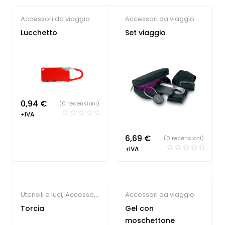
Accessori da viaggio
Accessori da viaggio
Lucchetto
Set viaggio
0,94
€
(0 recensioni)
+IVA
6,69
€
(0 recensioni)
+IVA
Utensili e luci
,
Accessori
Accessori da viaggio
da viaggio
Torcia
Gel con
moschettone