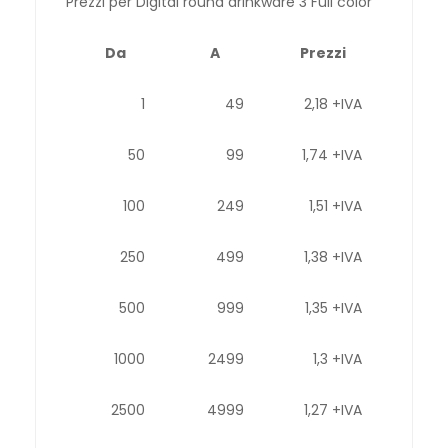
Prezzi per Digital round drinkware 3 Full color
Da
A
Prezzi
1
49
2,18 +IVA
50
99
1,74 +IVA
100
249
1,51 +IVA
250
499
1,38 +IVA
500
999
1,35 +IVA
1000
2499
1,3 +IVA
2500
4999
1,27 +IVA