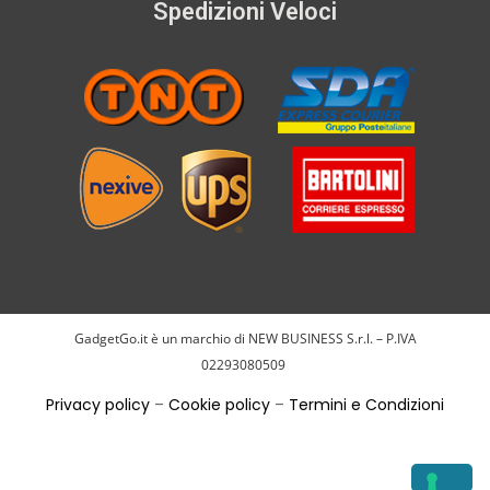
Spedizioni Veloci
GadgetGo.it è un marchio di NEW BUSINESS S.r.l. – P.IVA
02293080509
Privacy policy
–
Cookie policy
–
Termini e Condizioni