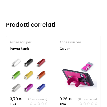
Prodotti correlati
Accessori per
Accessori per
Smartphone
Smartphone
,
Gadget
PowerBank
Cover
economici
3,70
€
0,26
€
(0 recensioni)
(0 recensioni)
+IVA
+IVA