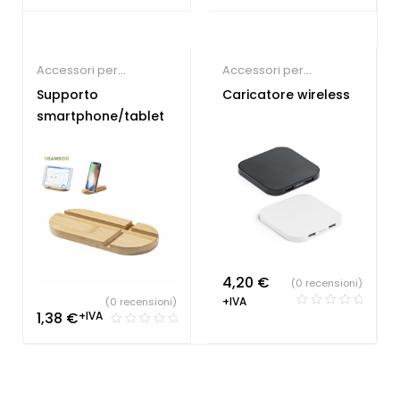
Accessori per
Accessori per
Smartphone
Smartphone
Supporto
Caricatore wireless
smartphone/tablet
4,20
€
(0 recensioni)
+IVA
(0 recensioni)
1,38
€
+IVA