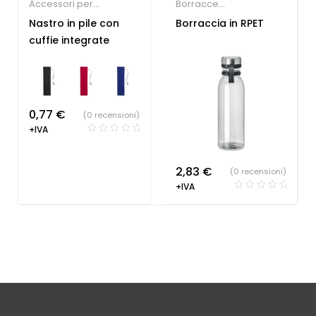
Accessori per
Borracce
Smartphone
,
Gadget
Personalizzate
Nastro in pile con
Borraccia in RPET
economici
cuffie integrate
0,77
€
(0 recensioni)
+IVA
2,83
€
(0 recensioni)
+IVA