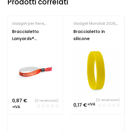
Prodotti correlati
Gadget per fiere
,
Gadget Mondiali 2026
,
Lanyard
Braccialetti
Braccialetto
Braccialetto in
personalizzabili
personalizzati
Lanyards®
silicone
Personalizzato
0,87
€
(0 recensioni)
(0 recensioni)
0,17
€
+IVA
+IVA