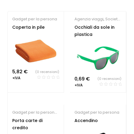
Gadget per la persona
Agenzia viaggi
,
Società
Sportive
,
Gadget per la
Coperta in pile
Occhiali da sole in
persona
,
Gadget Estate
plastica
5,82
€
(0 recensioni)
0,69
€
+IVA
(0 recensioni)
+IVA
Gadget per la persona
,
Gadget per la persona
Sindacati
Porta carte di
Accendino
credito