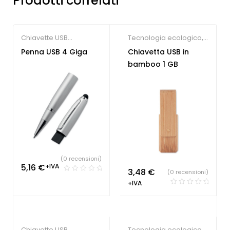
Prodotti correlati
Chiavette USB
Tecnologia ecologica
,
economiche
Chiavette USB
Penna USB 4 Giga
Chiavetta USB in
economiche
bamboo 1 GB
(0 recensioni)
5,16
€
+IVA
3,48
€
(0 recensioni)
+IVA
Chiavette USB
Tecnologia ecologica
,