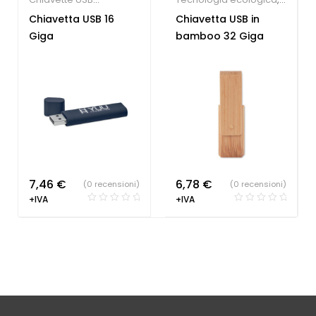
economiche
Chiavette USB
Chiavetta USB 16
Chiavetta USB in
economiche
Giga
bamboo 32 Giga
7,46
€
6,78
€
(0 recensioni)
(0 recensioni)
+IVA
+IVA