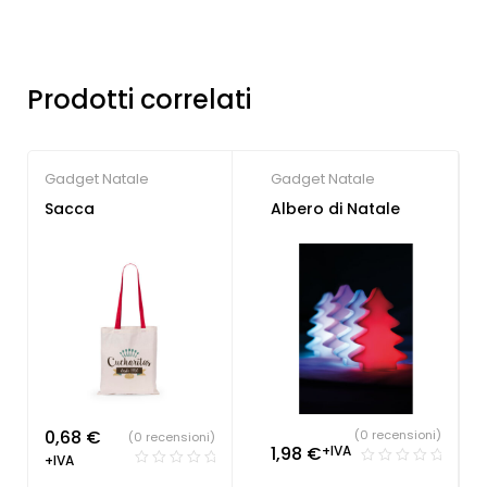
Prodotti correlati
Gadget Natale
Gadget Natale
Sacca
Albero di Natale
0,68
€
(0 recensioni)
(0 recensioni)
1,98
€
+IVA
+IVA