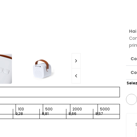
Hai
Con
pri
Co
Co
Selez
103
500
2000
5000
9,28
8,81
8,66
8,57