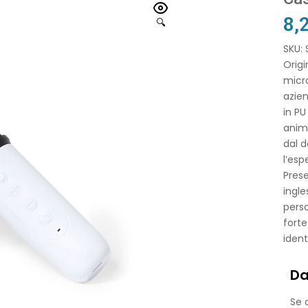
8,
🔍
SKU:
Orig
micr
azie
in PU
anima
dal d
l’esp
Prese
ingle
perso
forte
ident
Da
Se o