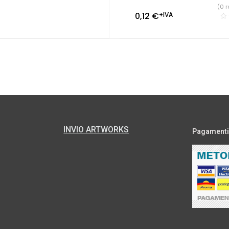
(0 r
0,12
€
+IVA
INVIO ARTWORKS
Pagamenti s