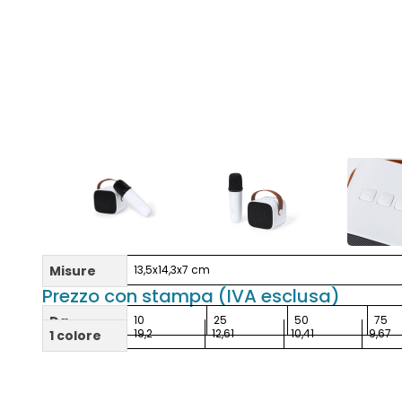
Misure
13,5x14,3x7 cm
Prezzo con stampa (IVA esclusa)
Da
10
25
50
75
19,2
12,61
10,41
9,67
1 colore