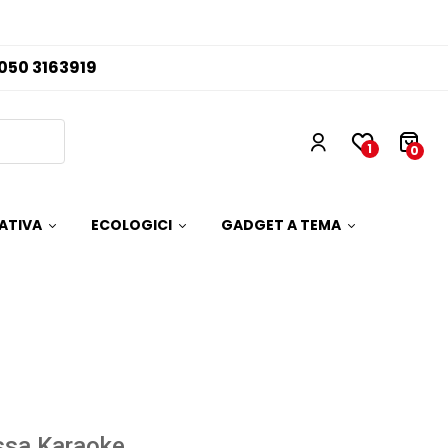
050 3163919
1
0
ATIVA
ECOLOGICI
GADGET A TEMA
ssa Karaoke