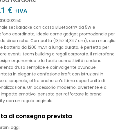
21
€
+IVA
 SD0002250
inale set karaoke con cassa Bluetooth® da 5W e
ofono coordinato, ideale come gadget promozionale per
nde dinamiche. Compatta (13,5×14,3×7 cm), con maniglia
 e batteria da 1200 mAh a lunga durata, è perfetta per
re eventi, team building o regali corporate. Il microfono
esign ergonomico e la facile connettività rendono
erienza d’uso semplice e coinvolgente ovunque.
ntata in elegante confezione kraft con istruzioni in
se e spagnolo, offre anche un’ottima opportunità di
nalizzazione. Un accessorio moderno, divertente e a
 impatto emotivo, pensato per rafforzare la brand
ity con un regalo originale.
ta di consegna prevista
rdini oggi: