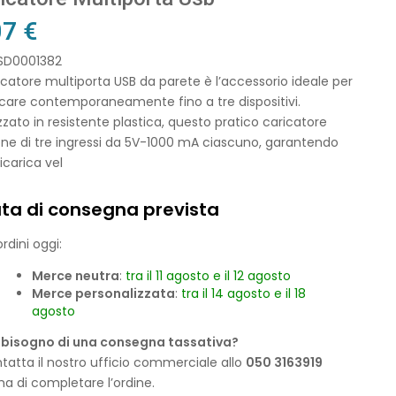
07
€
 SD0001382
ricatore multiporta USB da parete è l’accessorio ideale per
icare contemporaneamente fino a tre dispositivi.
zzato in resistente plastica, questo pratico caricatore
ne di tre ingressi da 5V-1000 mA ciascuno, garantendo
icarica vel
ta di consegna prevista
rdini oggi:
Merce neutra
:
tra il 11 agosto e il 12 agosto
Merce personalizzata
:
tra il 14 agosto e il 18
agosto
 bisogno di una consegna tassativa?
tatta il nostro ufficio commerciale allo
050 3163919
ma di completare l’ordine.