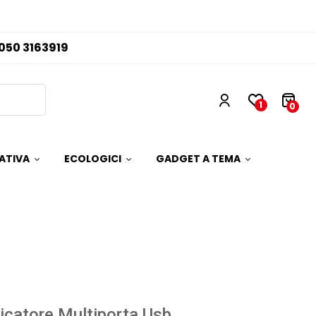
050 3163919
1
0
ATIVA
ECOLOGICI
GADGET A TEMA
icatore Multiporta Usb