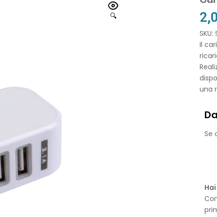
2,
🔍
SKU:
Il ca
ricar
Reali
dispo
una r
Da
Se o
Hai
Con
pri