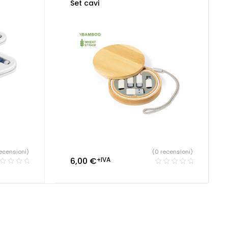
i
,
Gadget
Tecnologia ecologica
Set cavi
ressi
,
ecensioni)
(0 recensioni)
6,00
€
+IVA