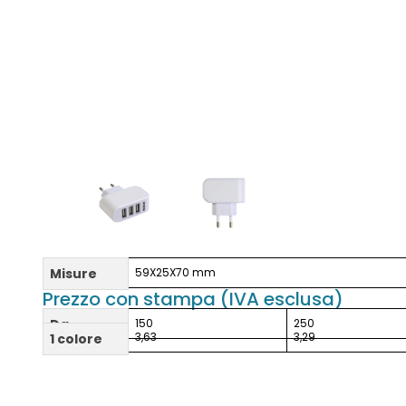
Misure
59X25X70 mm
Prezzo con stampa (IVA esclusa)
Da
150
250
3,63
3,29
1 colore