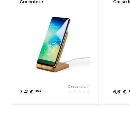
Tecnologia ecologica
Smartph
Caricatore
Cassa l
(0 recensioni)
7,41
€
+IVA
6,61
€
+