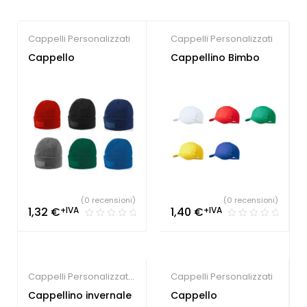
Cappelli Personalizzati
Cappelli Personalizzati
Cappello
Cappellino Bimbo
(0 recensioni)
(0 recensioni)
1,32
€
+IVA
1,40
€
+IVA
Cappelli Personalizzati
,
Cappelli Personalizzati
Gadget Sport e Tempo
Cappellino invernale
Cappello
Libero