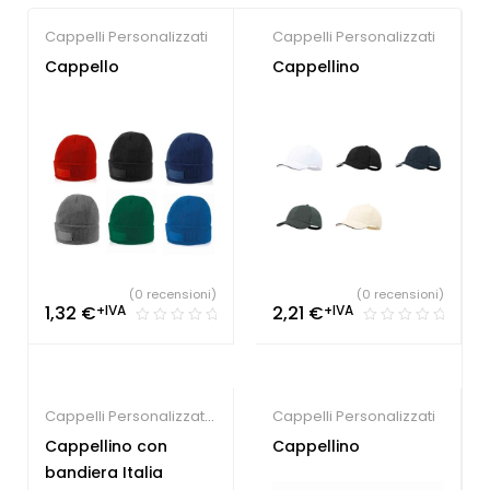
Cappelli Personalizzati
Cappelli Personalizzati
Cappello
Cappellino
(0 recensioni)
(0 recensioni)
1,32
€
+IVA
2,21
€
+IVA
Cappelli Personalizzati
,
Cappelli Personalizzati
Gadget Estate
Cappellino con
Cappellino
bandiera Italia