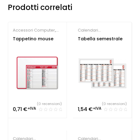
Prodotti correlati
Accessori Computer
,
Calendari
Altri gadget
Personalizzati
Tappetino mouse
Tabella semestrale
personalizzati
,
Calendari
Personalizzati
(0 recensioni)
(0 recensioni)
0,71
€
+IVA
1,54
€
+IVA
Calendari
Calendari