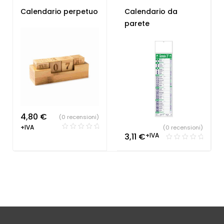
Personalizzati
Personalizzati
Calendario perpetuo
Calendario da
parete
4,80
€
(0 recensioni)
+IVA
(0 recensioni)
3,11
€
+IVA