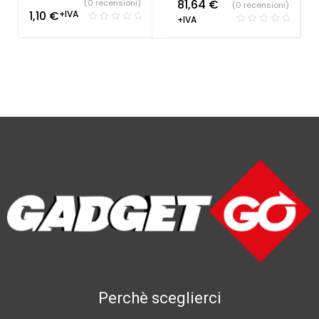
81,64
€
(0 recensioni)
(0 recensioni)
1,10
€
+IVA
+IVA
Perchè sceglierci