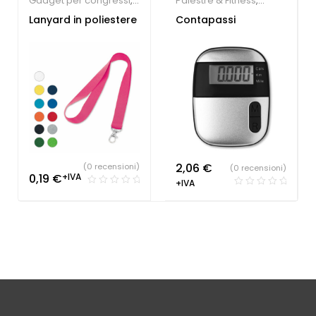
Gadget per congressi
,
Palestre & Fitness
,
Gadget per fiere
,
Gadget Sport e Tempo
Lanyard in poliestere
Contapassi
Lanyard
Libero
personalizzabili
2,06
€
(0 recensioni)
(0 recensioni)
0,19
€
+IVA
+IVA