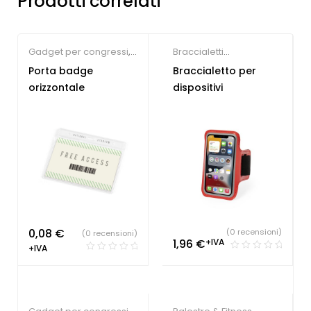
Prodotti correlati
Gadget per congressi
,
Braccialetti
Gadget per fiere
,
personalizzati
Porta badge
Braccialetto per
Lanyard
orizzontale
dispositivi
personalizzabili
0,08
€
(0 recensioni)
(0 recensioni)
1,96
€
+IVA
+IVA