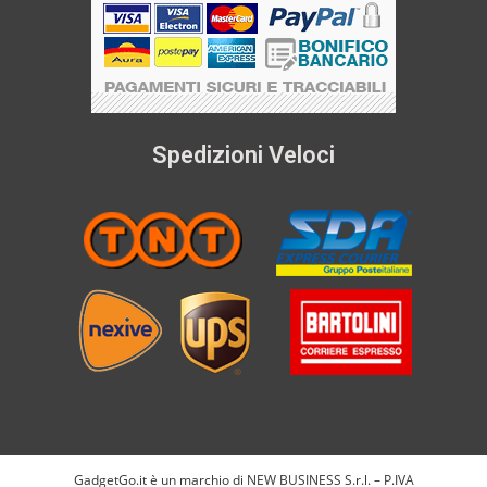
Spedizioni Veloci
GadgetGo.it è un marchio di NEW BUSINESS S.r.l. – P.IVA