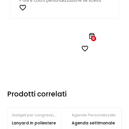
+ IVA e costo personalizzazione se scelta
0
Prodotti correlati
Gadget per congressi
,
Agende Personalizzate
Gadget per fiere
,
Lanyard in poliestere
Agenda settimanale
Lanyard