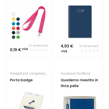
personalizzabili
4,93
€
(0 recensioni)
(0 recensioni)
0,19
€
+IVA
+IVA
Gadget per congressi
,
Accessori Scrittura
Gadget per fiere
,
Porta badge
Quaderno rivestito in
Lanyard
finta pelle
personalizzabili