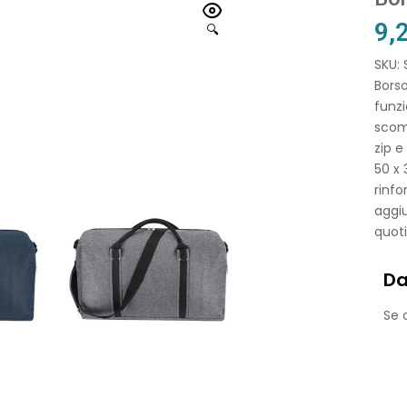
9,
🔍
SKU:
Borso
funzi
scomp
zip e
50 x 
rinfo
aggiu
quoti
Da
Se o