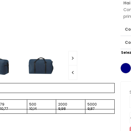
Hai
Con
pri
Co
Co
Selez
79
500
2000
5000
10,77
10,14
9,98
9,87