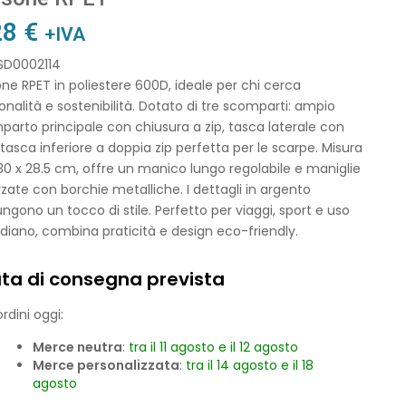
28
€
+IVA
 SD0002114
ne RPET in poliestere 600D, ideale per chi cerca
onalità e sostenibilità. Dotato di tre scomparti: ampio
arto principale con chiusura a zip, tasca laterale con
 tasca inferiore a doppia zip perfetta per le scarpe. Misura
30 x 28.5 cm, offre un manico lungo regolabile e maniglie
rzate con borchie metalliche. I dettagli in argento
ngono un tocco di stile. Perfetto per viaggi, sport e uso
diano, combina praticità e design eco-friendly.
ta di consegna prevista
rdini oggi:
Merce neutra
:
tra il 11 agosto e il 12 agosto
Merce personalizzata
:
tra il 14 agosto e il 18
agosto