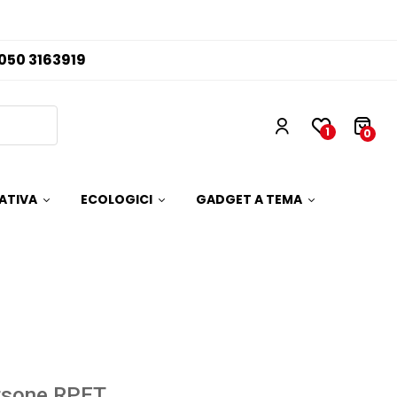
050 3163919
1
0
ATIVA
ECOLOGICI
GADGET A TEMA
rsone RPET