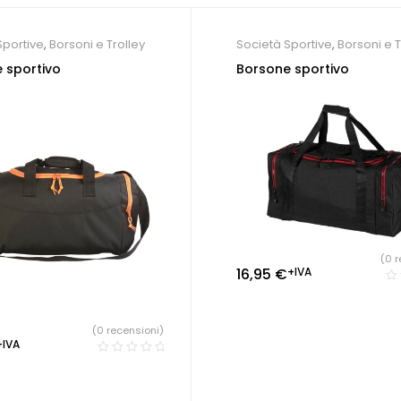
Sportive
,
Borsoni e Trolley
Società Sportive
,
Borsoni e T
 sportivo
Borsone sportivo
(0 r
16,95
€
+IVA
(0 recensioni)
+IVA