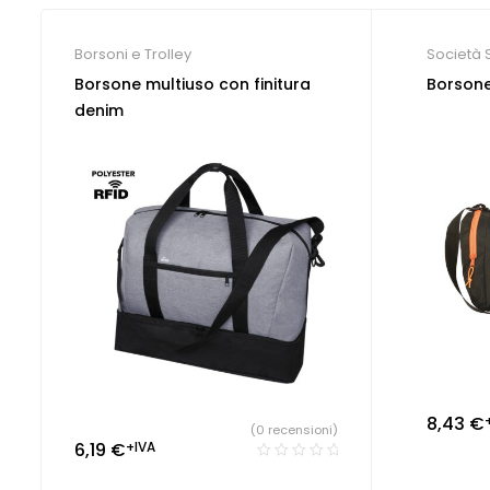
Borsoni e Trolley
Società 
Borsone multiuso con finitura
Borsone
denim
8,43
€
(0 recensioni)
6,19
€
+IVA