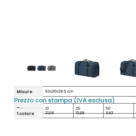
Misure
50x30x28.5 cm
Prezzo con stampa (IVA esclusa)
Da
10
25
50
21,05
13,99
11,63
1 colore