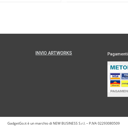
INVIO ARTWORKS
Pagamenti s
GadgetGo.it è un marchio di NEW BUSINESS S.r.l. – P.IVA 02293080509