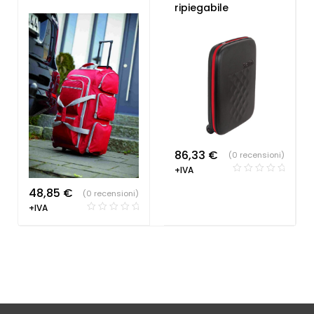
ripiegabile
86,33
€
(0 recensioni)
+IVA
48,85
€
(0 recensioni)
+IVA