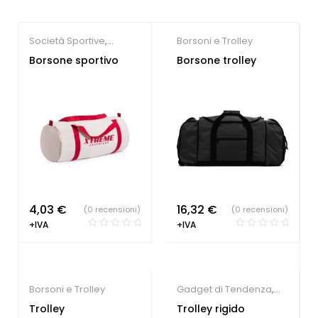
Società Sportive
,
Borsoni e Trolley
Borsoni e Trolley
Borsone sportivo
Borsone trolley
4,03
€
16,32
€
(0 recensioni)
(0 recensioni)
+IVA
+IVA
Borsoni e Trolley
Gadget di Tendenza
,
Borsoni e Trolley
Trolley
Trolley rigido