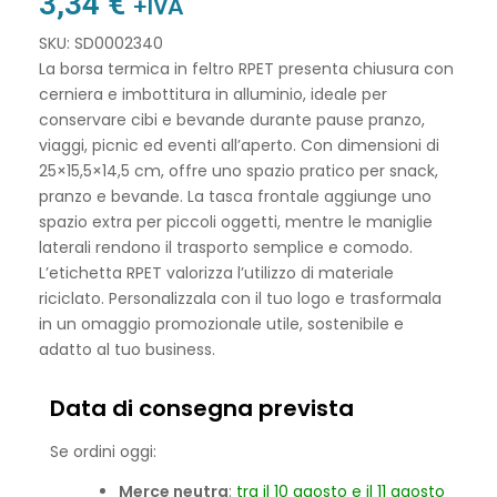
3,34
€
+IVA
SKU: SD0002340
La borsa termica in feltro RPET presenta chiusura con
cerniera e imbottitura in alluminio, ideale per
conservare cibi e bevande durante pause pranzo,
viaggi, picnic ed eventi all’aperto. Con dimensioni di
25×15,5×14,5 cm, offre uno spazio pratico per snack,
pranzo e bevande. La tasca frontale aggiunge uno
spazio extra per piccoli oggetti, mentre le maniglie
laterali rendono il trasporto semplice e comodo.
L’etichetta RPET valorizza l’utilizzo di materiale
riciclato. Personalizzala con il tuo logo e trasformala
in un omaggio promozionale utile, sostenibile e
adatto al tuo business.
Data di consegna prevista
Se ordini oggi:
Merce neutra
:
tra il 10 agosto e il 11 agosto