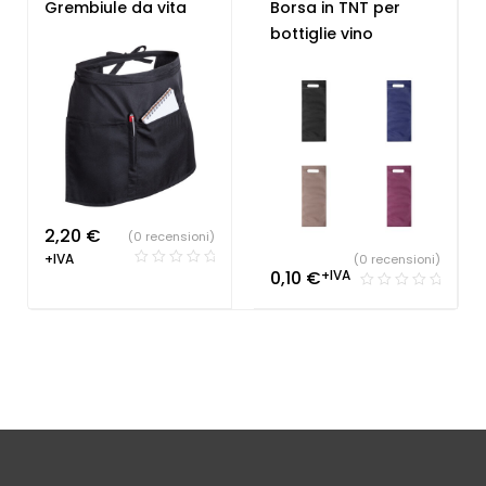
lavoro
,
Ristorante e
Grembiule da vita
Borsa in TNT per
Pizzeria
bottiglie vino
2,20
€
(0 recensioni)
+IVA
(0 recensioni)
0,10
€
+IVA