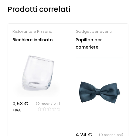
Prodotti correlati
Ristorante e Pizzeria
Gadget per eventi
,
Abbigliamento da
Bicchiere inclinato
Papillon per
lavoro
,
Ristorante e
cameriere
Pizzeria
0,53
€
(0 recensioni)
+IVA
4,24
€
(0 recensioni)