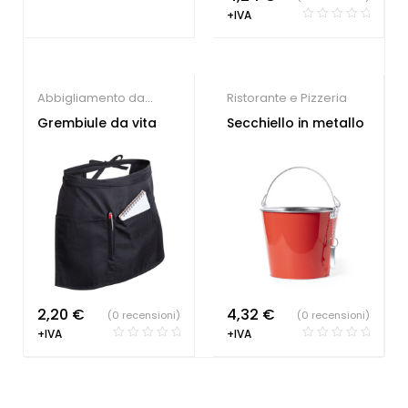
+IVA
Abbigliamento da
Ristorante e Pizzeria
lavoro
,
Ristorante e
Grembiule da vita
Secchiello in metallo
Pizzeria
2,20
€
4,32
€
(0 recensioni)
(0 recensioni)
+IVA
+IVA