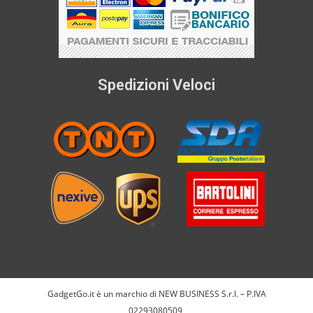
Spedizioni Veloci
GadgetGo.it è un marchio di NEW BUSINESS S.r.l. – P.IVA
02293080509