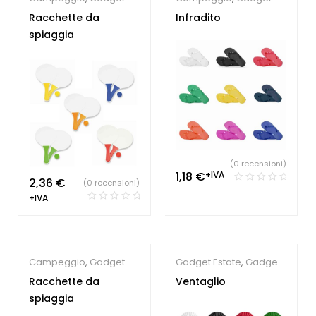
Estate
,
Giochi e
Estate
Racchette da
Infradito
giocattoli
spiaggia
(0 recensioni)
1,18
€
+IVA
2,36
€
(0 recensioni)
+IVA
Campeggio
,
Gadget
Gadget Estate
,
Gadget
Estate
per eventi
,
Parrucchieri
Racchette da
Ventaglio
spiaggia