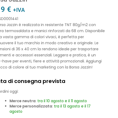
19
€
+IVA
 SD0001441
rsa Jazzin è realizzata in resistente TNT 80g/m2 con
ura termosaldata e manici rinforzati da 68 cm. Disponibile
a vasta gamma di colori vivaci, è perfetta per
overe il tuo marchio in modo creativo e originale. Le
sioni di 36 x 40 cm la rendono ideale per trasportare
enti e accessori essenziali. Leggera e pratica, è un
have per eventi, fiere e attività promozionali. Aggiungi
cco di colore al tuo marketing con la Borsa Jazzin!
ta di consegna prevista
rdini oggi:
Merce neutra
:
tra il 10 agosto e il 11 agosto
Merce personalizzata
:
tra il 13 agosto e il 17
agosto