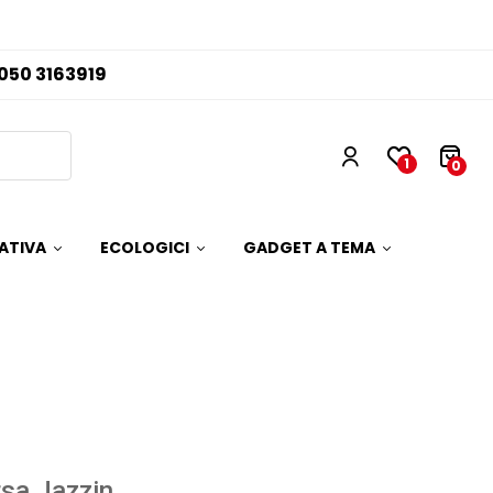
050 3163919
1
0
ATIVA
ECOLOGICI
GADGET A TEMA
sa Jazzin