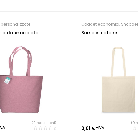
personalizzate
Gadget economici
,
Shoppe
personalizzate
 cotone riciclato
Borsa in cotone
(0 recensioni)
(0 r
IVA
0,61
€
+IVA