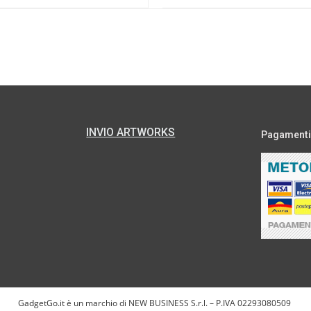
INVIO ARTWORKS
Pagamenti s
GadgetGo.it è un marchio di NEW BUSINESS S.r.l. – P.IVA 02293080509