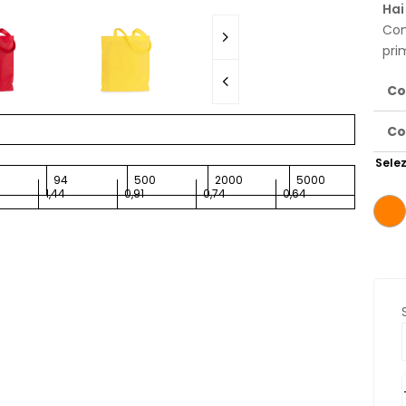
Hai
Con
pri
Co
Co
Selez
94
500
2000
5000
1,44
0,91
0,74
0,64