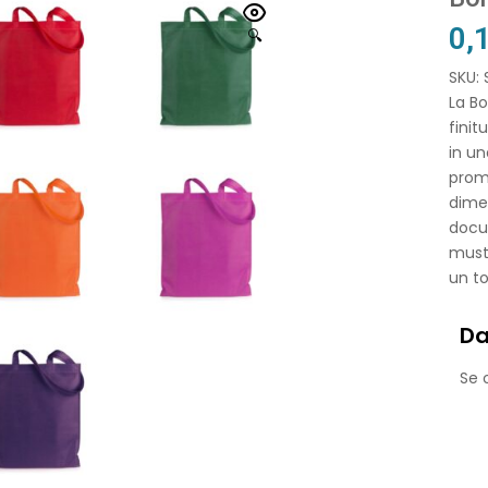
0,
🔍
SKU:
La Bo
finit
in un
promu
dimen
docum
must-
un to
Da
Se o