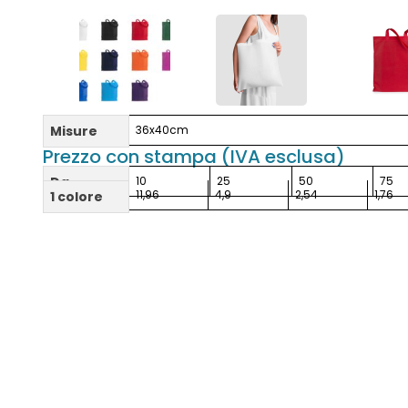
Misure
36x40cm
Prezzo con stampa (IVA esclusa)
Da
10
25
50
75
11,96
4,9
2,54
1,76
1 colore