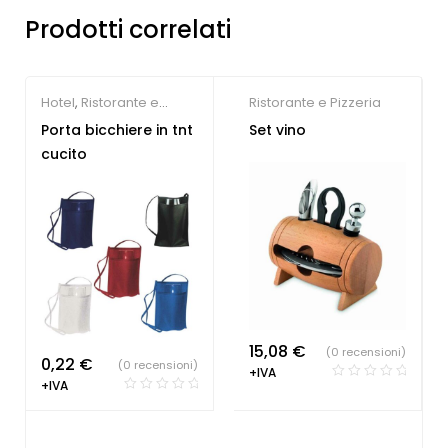
Prodotti correlati
Hotel
,
Ristorante e
Ristorante e Pizzeria
Pizzeria
Porta bicchiere in tnt
Set vino
cucito
15,08
€
(0 recensioni)
0,22
€
(0 recensioni)
+IVA
+IVA