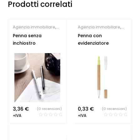
Prodotti correlati
Agenzia immobiliare
,
Agenzia immobiliare
,
Farmacie
,
Hotel
,
Concessionari auto e
Penna senza
Penna con
Parrucchieri
,
Penne e
meccanici
,
Farmacie
,
inchiostro
evidenziatore
Matite ecologiche
,
Hotel
,
Parrucchieri
,
Studio dentistico
Società Sportive
,
Studio
dentistico
,
Penne
Personalizzate
3,36
€
0,33
€
(0 recensioni)
(0 recensioni)
+IVA
+IVA