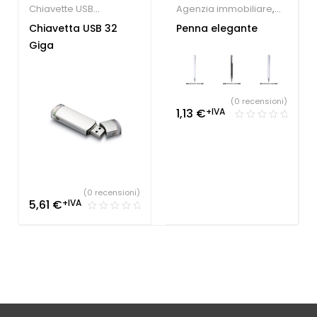
Chiavette USB
Agenzia immobiliare
,
economiche
Farmacie
,
Hotel
,
Chiavetta USB 32
Penna elegante
Parrucchieri
,
Studio
Giga
dentistico
,
Penne
Personalizzate
(0 recensioni)
1,13
€
+IVA
(0 recensioni)
5,61
€
+IVA