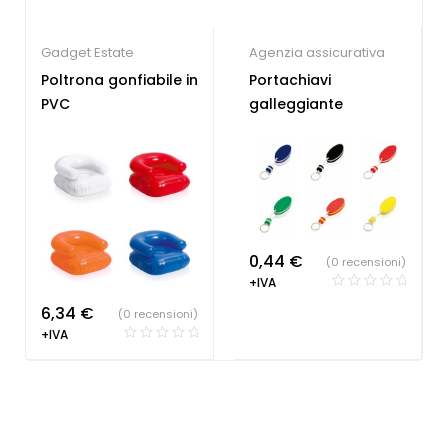
Gadget Estate
Agenzia assicurativa
Poltrona gonfiabile in
Portachiavi
PVC
galleggiante
0,44
€
(0 recensioni)
+IVA
6,34
€
(0 recensioni)
+IVA