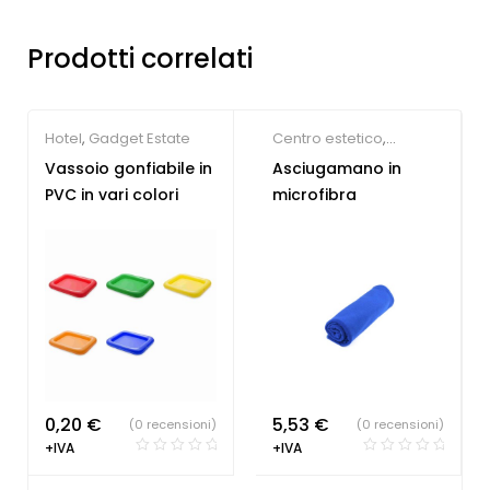
Prodotti correlati
Hotel
,
Gadget Estate
Centro estetico
,
Palestre & Fitness
,
Vassoio gonfiabile in
Asciugamano in
Gadget Estate
PVC in vari colori
microfibra
0,20
€
5,53
€
(0 recensioni)
(0 recensioni)
+IVA
+IVA