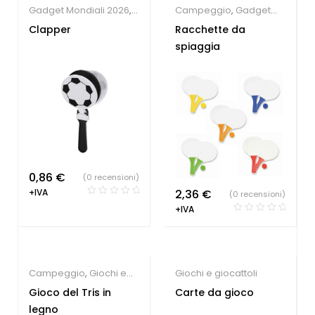
Gadget Mondiali 2026
,
Campeggio
,
Gadget
Giochi e giocattoli
,
Estate
,
Giochi e
Clapper
Racchette da
Società Sportive
giocattoli
spiaggia
0,86
€
(0 recensioni)
+IVA
2,36
€
(0 recensioni)
+IVA
Campeggio
,
Giochi e
Giochi e giocattoli
giocattoli
Gioco del Tris in
Carte da gioco
legno